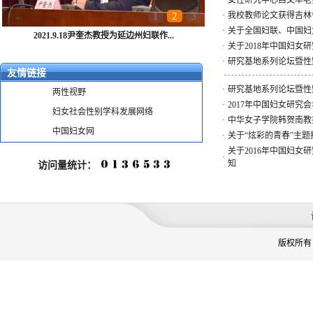
·
女性研究中心吕文华老
1
2
3
·
我校教师论文获得吉林
·
关于全国妇联、中国妇
2021.9.18尹奎杰教授为延边州妇联作...
·
关于2018年中国妇女
·
研究基地系列论坛暨性
友情链接
·
研究基地系列论坛暨性
两性视野
·
2017年中国妇女研
妇女社会性别学科发展网络
·
中华女子学院韩贺南教
中国妇女网
·
关于“炫彩的青春”主
关于2016年中国妇
·
知
访问量统计：
版权所有