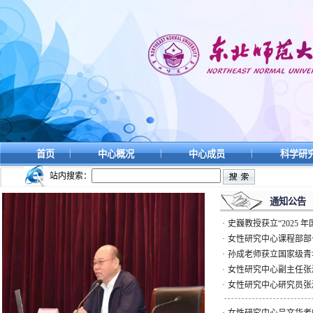
|
|
|
首页
中心概况
中心成员
科学研
站内搜索：
通知公告
·
史巍教授获立“2025
·
女性研究中心课程部部
·
孙成老师获立国家级青
·
女性研究中心副主任张
·
女性研究中心研究员张