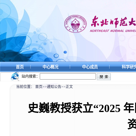
|
|
|
首页
中心概况
中心成员
科学研
站内搜索：
当前位置：
首页
>>
通知公告
>>
正文
史巍教授
获立
“202