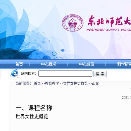
|
|
|
首页
中心概况
中心成员
科学研
站内搜索：
当前位置：
首页
>>
教育教学
>>
世界女性史概览
>>
正文
2021-
一、课程名称
世界女性史概览